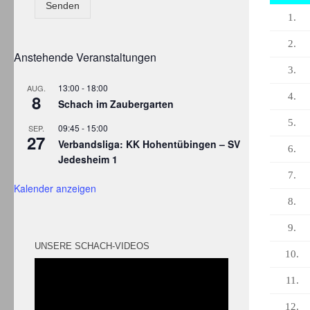
Senden
1.
2.
Anstehende Veranstaltungen
3.
13:00
-
18:00
AUG.
8
4.
Schach im Zaubergarten
5.
09:45
-
15:00
SEP.
27
Verbandsliga: KK Hohentübingen – SV
6.
Jedesheim 1
7.
Kalender anzeigen
8.
9.
UNSERE SCHACH-VIDEOS
10.
11.
12.