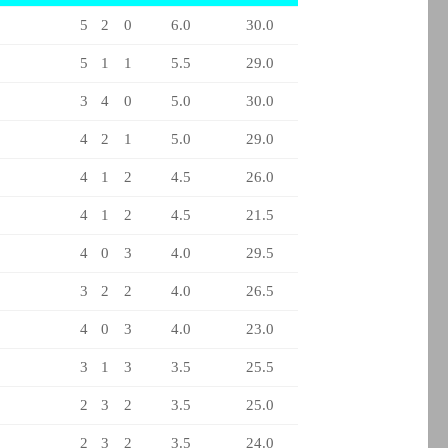
5
2
0
6.0
30.0
5
1
1
5.5
29.0
3
4
0
5.0
30.0
4
2
1
5.0
29.0
4
1
2
4.5
26.0
4
1
2
4.5
21.5
4
0
3
4.0
29.5
3
2
2
4.0
26.5
4
0
3
4.0
23.0
3
1
3
3.5
25.5
2
3
2
3.5
25.0
2
3
2
3.5
24.0