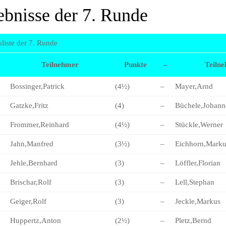
ebnisse der 7. Runde
liste der 7. Runde
Teilnehmer
Punkte
–
Teiln
Bossinger,Patrick
(4½)
–
Mayer,Arnd
Gatzke,Fritz
(4)
–
Büchele,Johann
Frommer,Reinhard
(4½)
–
Stückle,Werner
Jahn,Manfred
(3½)
–
Eichhorn,Marku
Jehle,Bernhard
(3)
–
Löffler,Florian
Brischar,Rolf
(3)
–
Lell,Stephan
Geiger,Rolf
(3)
–
Jeckle,Markus
Huppertz,Anton
(2½)
–
Pletz,Bernd