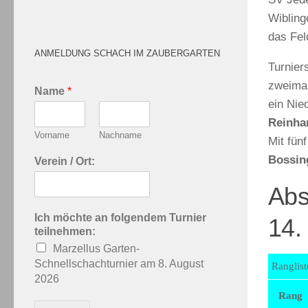
Wibling
das Fel
ANMELDUNG SCHACH IM ZAUBERGARTEN
Turnier
zweimal
Name
*
ein Nie
Reinh
Vorname
Nachname
Mit fün
Bossin
Verein / Ort:
Abs
Ich möchte an folgendem Turnier
14.
teilnehmen:
Marzellus Garten-
Schnellschachturnier am 8. August
Ranglist
2026
Rang