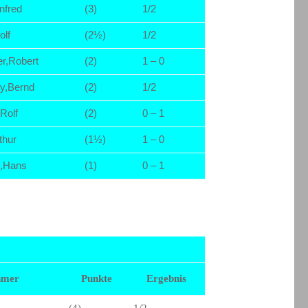
nfred
(3)
1/2
olf
(2½)
1/2
r,Robert
(2)
1 – 0
y,Bernd
(2)
1/2
,Rolf
(2)
0 – 1
thur
(1½)
1 – 0
n,Hans
(1)
0 – 1
hmer
Punkte
Ergebnis
(4)
1/2