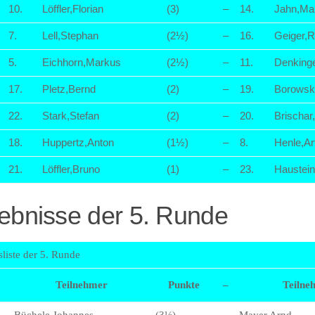
10.
Löffler,Florian
(3)
–
14.
Jahn,Ma
7.
Lell,Stephan
(2½)
–
16.
Geiger,R
5.
Eichhorn,Markus
(2½)
–
11.
Denkinge
17.
Pletz,Bernd
(2)
–
19.
Borowsk
22.
Stark,Stefan
(2)
–
20.
Brischar
18.
Huppertz,Anton
(1½)
–
8.
Henle,Ar
21.
Löffler,Bruno
(1)
–
23.
Haustei
ebnisse der 5. Runde
liste der 5. Runde
Teilnehmer
Punkte
–
Teilne
Büchele,Johannes
(3½)
–
Mayer,Arnd