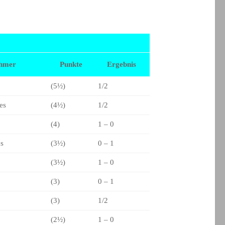
ehmer
Punkte
Ergebnis
(5½)
1/2
es
(4½)
1/2
(4)
1 – 0
s
(3½)
0 – 1
(3½)
1 – 0
(3)
0 – 1
(3)
1/2
(2½)
1 – 0