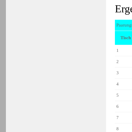
Erg
Paarungs
Tisch
1
2
3
4
5
6
7
8