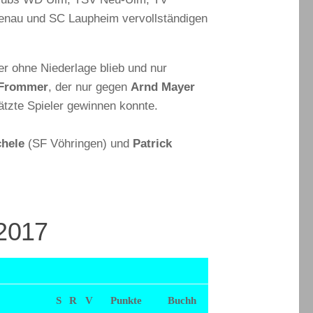
genau und SC Laupheim vervollständigen
der ohne Niederlage blieb und nur
 Frommer
, der nur gegen
Arnd Mayer
tzte Spieler gewinnen konnte.
hele
(SF Vöhringen) und
Patrick
 2017
S
R
V
Punkte
Buchh