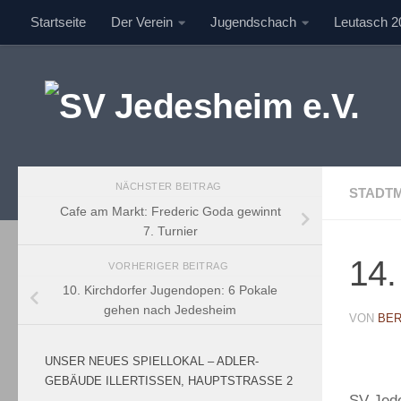
Startseite
Der Verein
Jugendschach
Leutasch 2
Unter dem Inhalt
NÄCHSTER BEITRAG
STADT
Cafe am Markt: Frederic Goda gewinnt
7. Turnier
14.
VORHERIGER BEITRAG
10. Kirchdorfer Jugendopen: 6 Pokale
gehen nach Jedesheim
VON
BER
UNSER NEUES SPIELLOKAL – ADLER-
GEBÄUDE ILLERTISSEN, HAUPTSTRASSE 2
SV Jede