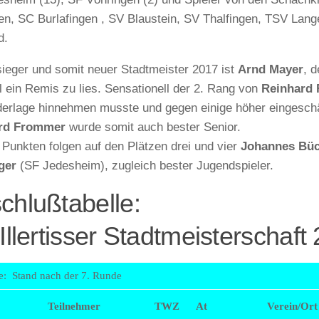
en, SC Burlafingen , SV Blaustein, SV Thalfingen, TSV Lan
d.
sieger und somit neuer Stadtmeister 2017 ist
Arnd Mayer
, 
 ein Remis zu lies. Sensationell der 2. Rang von
Reinhard
derlage hinnehmen musste und gegen einige höher eingeschä
ard Frommer
wurde somit auch bester Senior.
f Punkten folgen auf den Plätzen drei und vier
Johannes Büc
ger
(SF Jedesheim), zugleich bester Jugendspieler.
chlußtabelle:
 Illertisser Stadtmeisterschaft
e: Stand nach der 7. Runde
Teilnehmer
TWZ
At
Verein/Ort