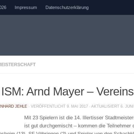
026
Impressum
Datenschutzerklärung
MEISTERSCHAFT
 ISM: Arnd Mayer – Verein
NHARD JEHLE
· VERÖFFENTLICHT
9. MAI 2017
· AKTUALISIERT
6. JUNI
Mit 23 Spielern ist die 14. Illertisser Stadtmeist
ist gut durchgemischt – kommen die Teilnehmer 
sheim (13), SF Vöhringen (2) und Spieler von den Schac