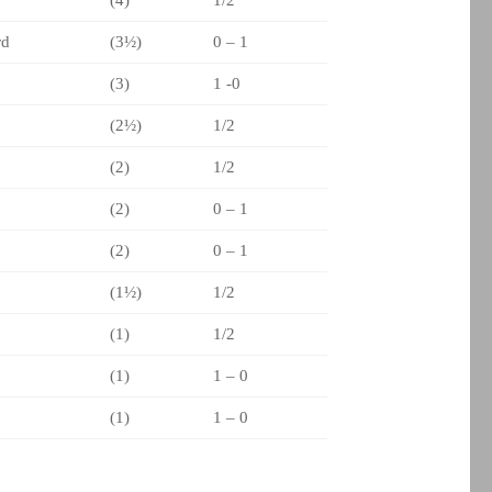
rd
(3½)
0 – 1
(3)
1 -0
(2½)
1/2
(2)
1/2
(2)
0 – 1
(2)
0 – 1
(1½)
1/2
(1)
1/2
(1)
1 – 0
(1)
1 – 0