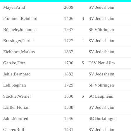
Mayer,Arnd
2009
SV Jedesheim
Frommer,Reinhard
1406
S
SV Jedesheim
Büchele,Johannes
1937
SF Vöhringen
Bossinger,Patrick
1727
J
SV Jedesheim
Eichhorn,Markus
1832
SV Jedesheim
Gatzke,Fritz
1700
S
TSV Neu-Ulm
Jehle,Bernhard
1882
SV Jedesheim
Lell,Stephan
1729
SF Vöhringen
Stückle,Werner
1600
S
SC Laupheim
Löffler,Florian
1588
SV Jedesheim
Jahn,Manfred
1546
SC Burlafingen
Geiger,Rolf
1431
SV Jedesheim