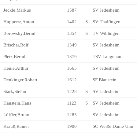
Jeckle,Markus
1587
SV Jedesheim
Huppertz,Anton
1402
S
SV Thalfingen
Borowsky,Bernd
1354
S
TV Wiblingen
Brischar,Rolf
1349
SV Jedesheim
Pletz,Bernd
1379
TSV Langenau
Henle,Arthur
1665
SV Jedesheim
Denkinger,Robert
1612
SF Blaustein
Stark,Stefan
1228
S
SV Jedesheim
Haustein,Hans
1123
S
SV Jedesheim
Löffler,Bruno
1285
SV Jedesheim
Krauß,Rainer
1900
SC Weiße Dame Ulm