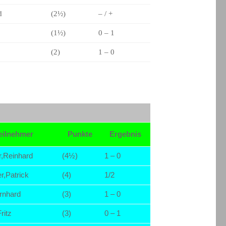
d
(2½)
– / +
(1½)
0 – 1
(2)
1 – 0
eilnehmer
Punkte
Ergebnis
,Reinhard
(4½)
1 – 0
r,Patrick
(4)
1/2
rnhard
(3)
1 – 0
ritz
(3)
0 – 1