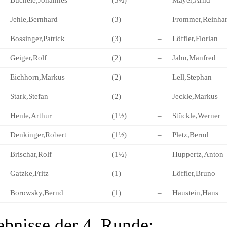
Jehle,Bernhard
(3)
–
Frommer,Reinha
Bossinger,Patrick
(3)
–
Löffler,Florian
Geiger,Rolf
(2)
–
Jahn,Manfred
Eichhorn,Markus
(2)
–
Lell,Stephan
Stark,Stefan
(2)
–
Jeckle,Markus
Henle,Arthur
(1½)
–
Stückle,Werner
Denkinger,Robert
(1½)
–
Pletz,Bernd
Brischar,Rolf
(1½)
–
Huppertz,Anton
Gatzke,Fritz
(1)
–
Löffler,Bruno
Borowsky,Bernd
(1)
–
Haustein,Hans
ebnisse der 4. Runde: