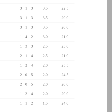
3
1
3
3.5
22.5
3
1
3
3.5
20.0
3
1
3
3.5
20.0
1
4
2
3.0
21.0
1
3
3
2.5
23.0
2
1
4
2.5
21.0
1
2
4
2.0
25.5
2
0
5
2.0
24.5
2
0
5
2.0
20.0
1
2
4
2.0
20.0
1
1
2
1.5
24.0