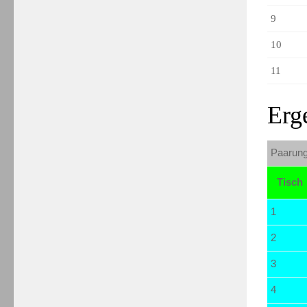
9
10
11
Erg
Paarung
Tisch
1
2
3
4