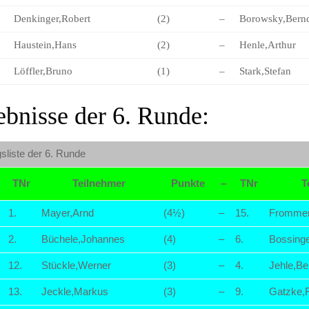
Denkinger,Robert
(2)
–
Borowsky,Bern
Haustein,Hans
(2)
–
Henle,Arthur
Löffler,Bruno
(1)
–
Stark,Stefan
ebnisse der 6. Runde:
sliste der 6. Runde
TNr
Teilnehmer
Punkte
–
TNr
T
1.
Mayer,Arnd
(4½)
–
15.
Frommer
2.
Büchele,Johannes
(4)
–
6.
Bossinge
12.
Stückle,Werner
(3)
–
4.
Jehle,Be
13.
Jeckle,Markus
(3)
–
9.
Gatzke,F