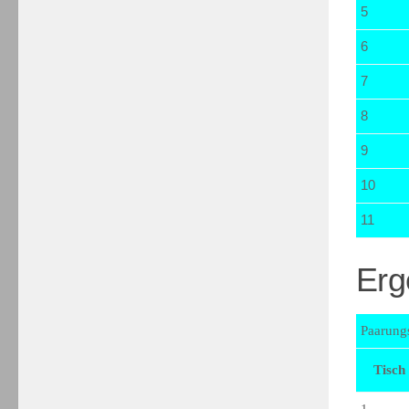
5
6
7
8
9
10
11
Erg
Paarungs
Tisch
1