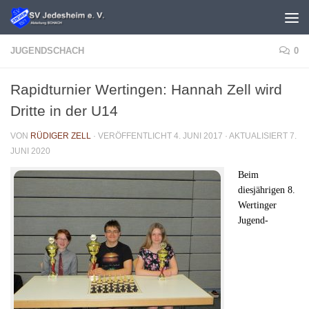
Unter dem Inhalt
JUGENDSCHACH
0
Rapidturnier Wertingen: Hannah Zell wird
Dritte in der U14
VON
RÜDIGER ZELL
· VERÖFFENTLICHT
4. JUNI 2017
· AKTUALISIERT
7.
JUNI 2020
Beim
diesjährigen 8.
Wertinger
Jugend-