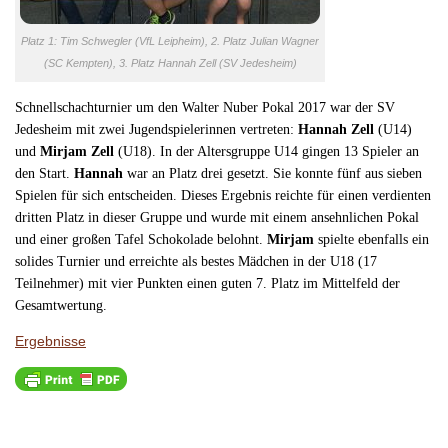
Platz 1: Tim Schwegler (VfL Leipheim), 2. Platz Julian Wagner
(SC Kempten), 3. Platz Hannah Zell (SV Jedesheim)
Schnellschachturnier um den
Walter Nuber
Pokal 2017 war der SV
Jedesheim mit zwei Jugendspielerinnen vertreten:
Hannah Zell
(U14)
und
Mirjam Zell
(U18).
In der
Altersgruppe U14 gingen 13 Spieler an
den Start.
Hannah
war an Platz drei gesetzt. Sie konnte fünf aus sieben
Spielen für sich entscheiden. Dieses Ergebnis reichte für einen verdienten
dritten Platz in dieser Gruppe und wurde mit einem ansehnlichen Pokal
und einer großen Tafel Schokolade belohnt.
Mirjam
spielte ebenfalls ein
solides Turnier und erreichte als bestes Mädchen in der U18 (17
Teilnehmer) mit vier Punkten einen guten 7. Platz im Mittelfeld der
Gesamtwertung.
Ergebnisse