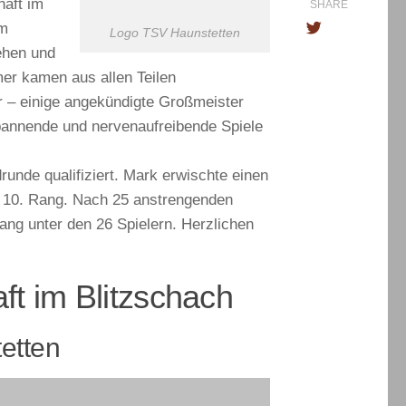
aft im
SHARE
m
Logo TSV Haunstetten
tehen und
er kamen aus allen Teilen
r – einige angekündigte Großmeister
spannende und nervenaufreibende Spiele
unde qualifiziert. Mark erwischte einen
d 10. Rang. Nach 25 anstrengenden
ng unter den 26 Spielern. Herzlichen
t im Blitzschach
etten