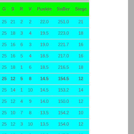
G
S
R
V
Punkte
SoBer
Siege
25
21
2
2
22.0
251.0
21
25
18
3
4
19.5
223.0
18
25
16
6
3
19.0
221.7
16
25
16
5
4
18.5
217.0
16
25
18
1
6
18.5
216.5
18
25
12
5
8
14.5
154.5
12
25
14
1
10
14.5
153.2
14
25
12
4
9
14.0
150.0
12
25
10
7
8
13.5
154.2
10
25
12
3
10
13.5
154.0
12