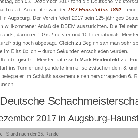
tag, den 02. Dezember 2017 fand die Deutsche Meistersch
hach statt. Ausrichter war der
TSV Haunstetten 1892
– eine
il in Augsburg. Der Verein feiert 2017 sein 125-jähriges Bes
in willkommener Anlaß die DBEM auszurichten. Die Teilnehm
lands, darunter 1 Großmeister und 10 Internationale Meiste
kurzfristig noch abgesagt. Gleich zu Beginn sah man sehr 
ie im Blitz üblich – durch Sekunden entschieden wurden.
ttembergischer Meister hatte sich
Mark Heidenfeld
zur Endr
tart ins Turnier und pendelte immer so zwischen dem 8. un
belegte er im Schlußklassement einen hervorragenden 6. Ra
unsch!
 Deutsche Schachmeisterschaf
ezember 2017 in Augsburg-Haunst
te: Stand nach der 25. Runde