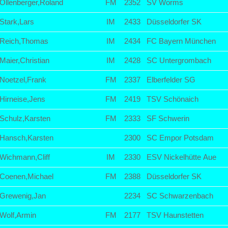
Ollenberger,Roland
FM
2352
SV Worms
Stark,Lars
IM
2433
Düsseldorfer SK
Reich,Thomas
IM
2434
FC Bayern München
Maier,Christian
IM
2428
SC Untergrombach
Noetzel,Frank
FM
2337
Elberfelder SG
Hirneise,Jens
FM
2419
TSV Schönaich
Schulz,Karsten
FM
2333
SF Schwerin
Hansch,Karsten
2300
SC Empor Potsdam
Wichmann,Cliff
IM
2330
ESV Nickelhütte Aue
Coenen,Michael
FM
2388
Düsseldorfer SK
Grewenig,Jan
2234
SC Schwarzenbach
Wolf,Armin
FM
2177
TSV Haunstetten