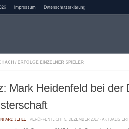
026
Impressum
Datenschutzerklärung
SCHACH
/
ERFOLGE EINZELNER SPIELER
tz: Mark Heidenfeld bei de
sterschaft
NHARD JEHLE
· VERÖFFENTLICHT
5. DEZEMBER 2017
· AKTUALISIER