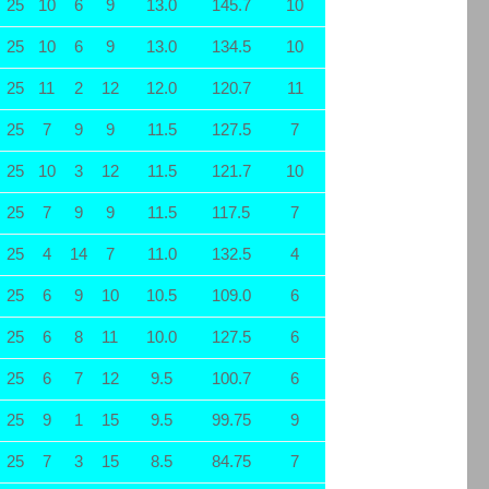
25
10
6
9
13.0
145.7
10
25
10
6
9
13.0
134.5
10
25
11
2
12
12.0
120.7
11
25
7
9
9
11.5
127.5
7
25
10
3
12
11.5
121.7
10
25
7
9
9
11.5
117.5
7
25
4
14
7
11.0
132.5
4
25
6
9
10
10.5
109.0
6
25
6
8
11
10.0
127.5
6
25
6
7
12
9.5
100.7
6
25
9
1
15
9.5
99.75
9
25
7
3
15
8.5
84.75
7