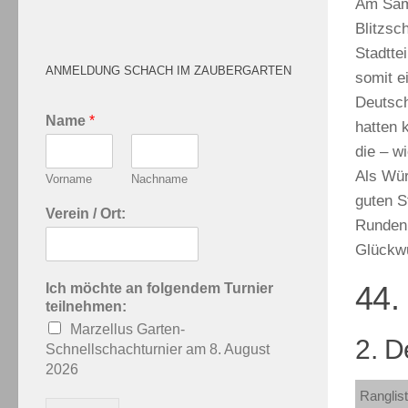
Am Sams
Blitzsc
Stadtte
ANMELDUNG SCHACH IM ZAUBERGARTEN
somit e
Deutsch
Name
*
hatten 
die – w
Als Wür
Vorname
Nachname
guten S
Verein / Ort:
Runden 
Glückw
44.
Ich möchte an folgendem Turnier
teilnehmen:
Marzellus Garten-
2. D
Schnellschachturnier am 8. August
2026
Ranglis