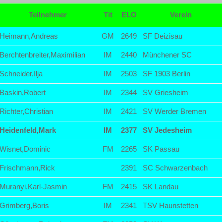
Teilnehmer
Tit
ELO
Verein
Heimann,Andreas
GM
2649
SF Deizisau
Berchtenbreiter,Maximilian
IM
2440
Münchener SC
Schneider,Ilja
IM
2503
SF 1903 Berlin
Baskin,Robert
IM
2344
SV Griesheim
Richter,Christian
IM
2421
SV Werder Bremen
Heidenfeld,Mark
IM
2377
SV Jedesheim
Wisnet,Dominic
FM
2265
SK Passau
Frischmann,Rick
2391
SC Schwarzenbach
Muranyi,Karl-Jasmin
FM
2415
SK Landau
Grimberg,Boris
IM
2341
TSV Haunstetten