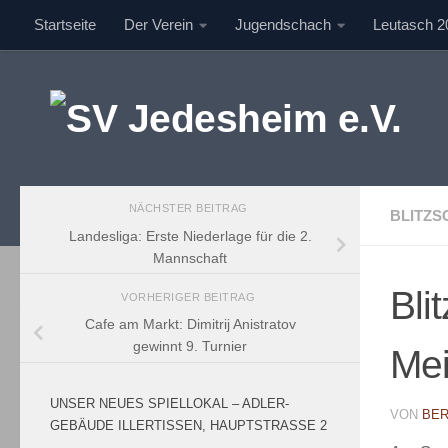
Startseite
Der Verein
Jugendschach
Leutasch 2
Unter dem Inhalt
NÄCHSTER BEITRAG
BLITZ
Landesliga: Erste Niederlage für die 2.
Mannschaft
Bli
VORHERIGER BEITRAG
Cafe am Markt: Dimitrij Anistratov
gewinnt 9. Turnier
Mei
UNSER NEUES SPIELLOKAL – ADLER-
VON
BER
GEBÄUDE ILLERTISSEN, HAUPTSTRASSE 2