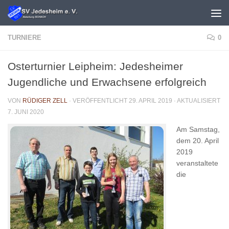
Unter dem Inhalt
TURNIERE
0
Osterturnier Leipheim: Jedesheimer
Jugendliche und Erwachsene erfolgreich
VON
RÜDIGER ZELL
· VERÖFFENTLICHT
29. APRIL 2019
· AKTUALISIERT
7. JUNI 2020
Am Samstag,
dem 20. April
2019
veranstaltete
die