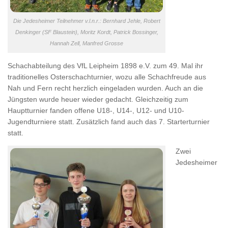
Die Jedesheimer Teilnehmer v.l.n.r.: Bernhard Jehle, Robert
Denkinger (SF Blaustein), Moritz Kordt, Patrick Bossinger,
Hannah Zell, Manfred Grosse
Schachabteilung des VfL Leipheim 1898 e.V. zum 49. Mal ihr
traditionelles Osterschachturnier, wozu alle Schachfreude aus
Nah und Fern recht herzlich eingeladen wurden. Auch an die
Jüngsten wurde heuer wieder gedacht. Gleichzeitig zum
Hauptturnier fanden offene U18-, U14-, U12- und U10-
Jugendturniere statt. Zusätzlich fand auch das 7. Starterturnier
statt.
Zwei
Jedesheimer