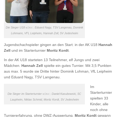
Die Sieger U18 v.l.n.r.: Eduard Nagy, TSV Langenau, Dominik
Lohmann, VFL Leipheim, Hannah Zell, SV Jedesheim
Jugendschachspieler gingen an den Start: in der AK U18
Hannah
Zell
und im Starterturnier
Moritz Kordt
.
In der AK U18 starteten 13 Teilnehmer, elf Jungs und zwei
Mädchen.
Hannah Zell
spielte ein gutes Turnier. Mit 3,5 Punkten
aus max. 5 wurde sie Dritte hinter Dominik Lohman, VfL Leipheim
und Eduard Nagy, TSV Langenau.
Im
Starterturnier
Die Sieger im Starterturnier v.l.n.r.: Daniel Kasubowski, SC
spielten 33
Laupheim, Niklas Schmid, Moritz Kordt, SV Jedesheim
Kinder, alle
noch ohne
Turniererfahrung, ohne DWZ-Auswertung.
Moritz Kordt
gewann