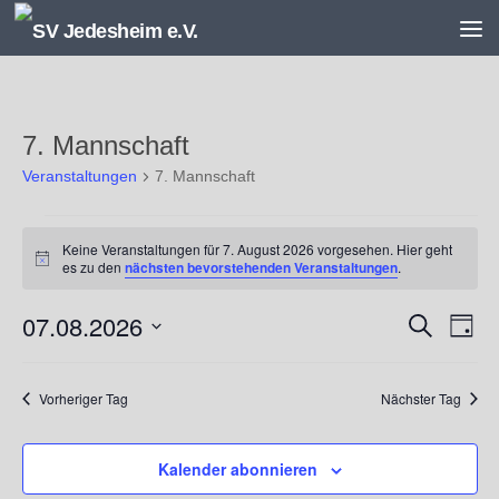
Unter dem Inhalt
7. Mannschaft
Veranstaltungen
7. Mannschaft
Veranstaltungen
Keine Veranstaltungen für 7. August 2026 vorgesehen. Hier geht
für
Hinweis
es zu den
nächsten bevorstehenden Veranstaltungen
.
7.
August
07.08.2026
V
V
Suche
2026
Tag
e
e
Datum
r
r
wählen.
a
a
Vorheriger Tag
Nächster Tag
n
n
s
s
Kalender abonnieren
t
t
a
a