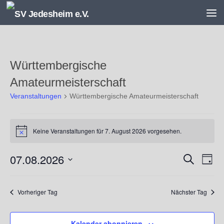
Unter dem Inhalt
Württembergische
Amateurmeisterschaft
Veranstaltungen
Württembergische Amateurmeisterschaft
Veranstaltungen
für
Keine Veranstaltungen für 7. August 2026 vorgesehen.
Hinweis
7.
August
07.08.2026
V
V
Suche
2026
Tag
e
e
Datum
r
r
wählen.
a
a
Vorheriger Tag
Nächster Tag
n
n
s
s
Kalender abonnieren
t
t