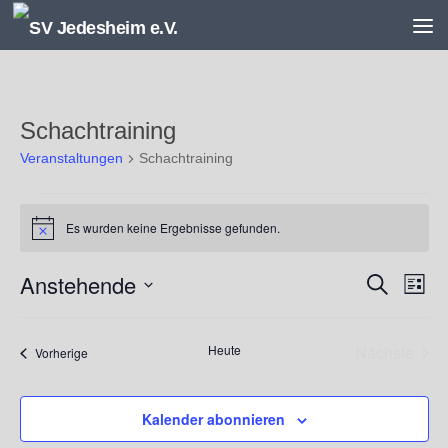
Unter dem Inhalt
Schachtraining
Veranstaltungen
Schachtraining
Veranstaltungen
Es wurden keine Ergebnisse gefunden.
Hinweis
Anstehende
V
V
Suche
Liste
e
e
Datum
r
r
wählen.
a
a
Heute
Nächste
Veranstaltungen
Vorherige
n
n
Veransta
s
s
t
t
Kalender abonnieren
a
a