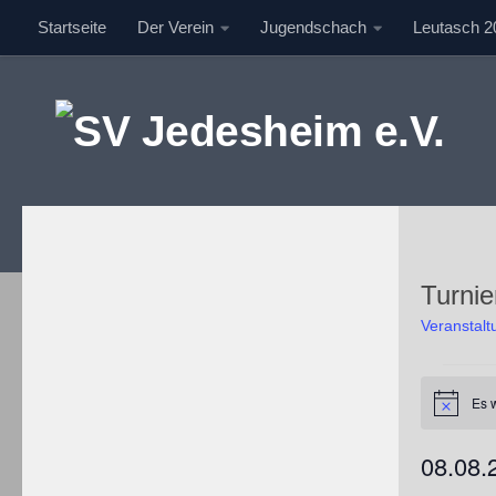
Startseite
Der Verein
Jugendschach
Leutasch 2
Unter dem Inhalt
Turnie
Veranstal
Veranstal
Es 
Hinweis
08.08.
Datum