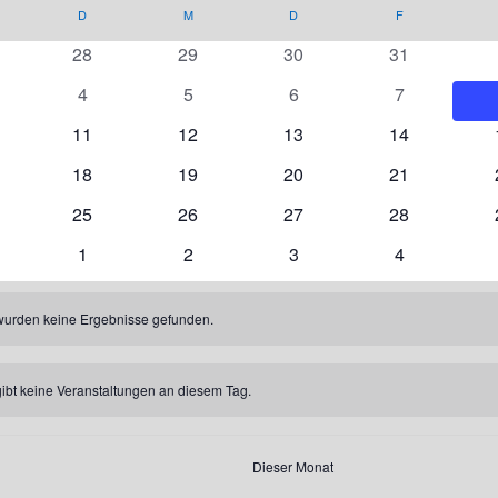
NTAG
D
DIENSTAG
M
MITTWOCH
D
DONNERSTAG
F
FREITAG
0
0
0
0
28
29
30
31
nstaltungen
Veranstaltungen
Veranstaltungen
Veranstaltungen
Veranstaltun
0
0
0
0
4
5
6
7
anstaltungen
Veranstaltungen
Veranstaltungen
Veranstaltungen
Veranstaltun
0
0
0
0
11
12
13
14
nstaltungen
Veranstaltungen
Veranstaltungen
Veranstaltungen
Veranstaltun
0
0
0
0
18
19
20
21
nstaltungen
Veranstaltungen
Veranstaltungen
Veranstaltungen
Veranstaltun
0
0
0
0
25
26
27
28
nstaltungen
Veranstaltungen
Veranstaltungen
Veranstaltungen
Veranstaltun
0
0
0
0
1
2
3
4
nstaltungen
Veranstaltungen
Veranstaltungen
Veranstaltungen
Veranstaltun
wurden keine Ergebnisse gefunden.
gibt keine Veranstaltungen an diesem Tag.
Dieser Monat