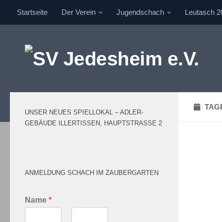
Startseite
Der Verein
Jugendschach
Leutasch 2
Unter dem Inhalt
TAG
UNSER NEUES SPIELLOKAL – ADLER-
GEBÄUDE ILLERTISSEN, HAUPTSTRASSE 2
ANMELDUNG SCHACH IM ZAUBERGARTEN
Name
*