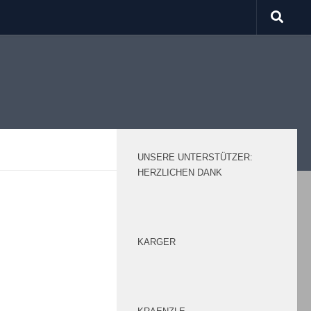
UNSERE UNTERSTÜTZER:
HERZLICHEN DANK
r: Bericht,
KARGER
das Jedesheimer
ur 29. Auflage am 6.
e zwischen 6 und 25