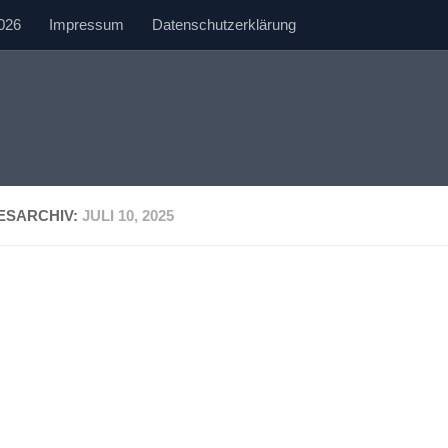
026
Impressum
Datenschutzerklärung
ESARCHIV:
JULI 10, 2025
JEDESHEIMER JUGENDOPEN
10. JULI 2025
29. Jedesheimer Jugendturnie
Ergebnisse und Fotos
Immer am ersten Sonntag im Juli findet 
Jugendturnier in der Gemeindehalle statt Z
Juli fanden sich 90 Kinder und Jugendlich