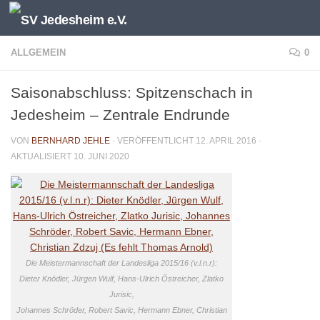
Unter dem Inhalt
ALLGEMEIN
0
Saisonabschluss: Spitzenschach in
Jedesheim – Zentrale Endrunde
VON
BERNHARD JEHLE
· VERÖFFENTLICHT
12. APRIL 2016
·
AKTUALISIERT
10. JUNI 2020
Die Meistermannschaft der Landesliga 2015/16 (v.l.n.r):
Dieter Knödler, Jürgen Wulf, Hans-Ulrich Östreicher, Zlatko
Jurisic,
Johannes Schröder, Robert Savic, Hermann Ebner, Christian