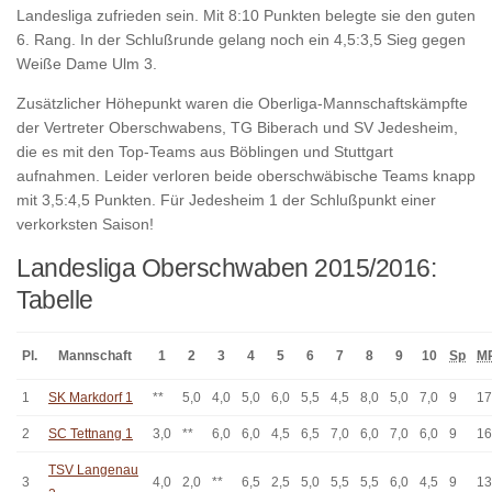
Landesliga zufrieden sein. Mit 8:10 Punkten belegte sie den guten
6. Rang. In der Schlußrunde gelang noch ein 4,5:3,5 Sieg gegen
Weiße Dame Ulm 3.
Zusätzlicher Höhepunkt waren die Oberliga-Mannschaftskämpfte
der Vertreter Oberschwabens, TG Biberach und SV Jedesheim,
die es mit den Top-Teams aus Böblingen und Stuttgart
aufnahmen. Leider verloren beide oberschwäbische Teams knapp
mit 3,5:4,5 Punkten. Für Jedesheim 1 der Schlußpunkt einer
verkorksten Saison!
Landesliga Oberschwaben 2015/2016:
Tabelle
Pl.
Mannschaft
1
2
3
4
5
6
7
8
9
10
Sp
M
1
SK Markdorf 1
**
5,0
4,0
5,0
6,0
5,5
4,5
8,0
5,0
7,0
9
17
2
SC Tettnang 1
3,0
**
6,0
6,0
4,5
6,5
7,0
6,0
7,0
6,0
9
16
TSV Langenau
3
4,0
2,0
**
6,5
2,5
5,0
5,5
5,5
6,0
4,5
9
13