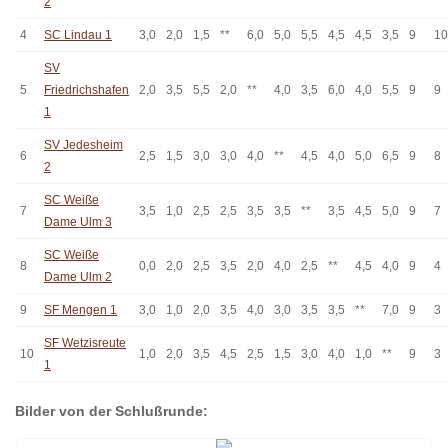
2
4
SC Lindau 1
3,0
2,0
1,5
**
6,0
5,0
5,5
4,5
4,5
3,5
9
10
SV
5
Friedrichshafen
2,0
3,5
5,5
2,0
**
4,0
3,5
6,0
4,0
5,5
9
9
1
SV Jedesheim
6
2,5
1,5
3,0
3,0
4,0
**
4,5
4,0
5,0
6,5
9
8
2
SC Weiße
7
3,5
1,0
2,5
2,5
3,5
3,5
**
3,5
4,5
5,0
9
7
Dame Ulm 3
SC Weiße
8
0,0
2,0
2,5
3,5
2,0
4,0
2,5
**
4,5
4,0
9
4
Dame Ulm 2
9
SF Mengen 1
3,0
1,0
2,0
3,5
4,0
3,0
3,5
3,5
**
7,0
9
3
SF Wetzisreute
10
1,0
2,0
3,5
4,5
2,5
1,5
3,0
4,0
1,0
**
9
3
1
Bilder von der Schlußrunde: