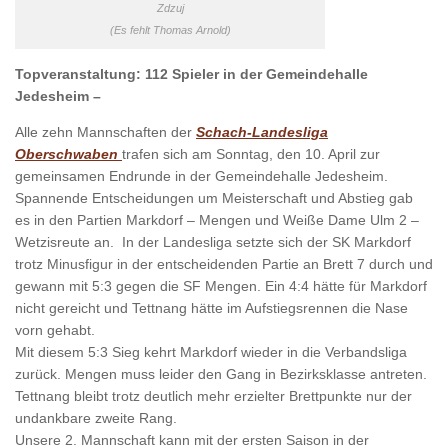
Zdzuj
(Es fehlt Thomas Arnold)
Topveranstaltung: 112 Spieler in der Gemeindehalle
Jedesheim –
Alle zehn Mannschaften der
Schach-Landesliga
Oberschwaben
trafen sich am Sonntag, den 10. April zur
gemeinsamen Endrunde in der Gemeindehalle Jedesheim.
Spannende Entscheidungen um Meisterschaft und Abstieg gab
es in den Partien Markdorf – Mengen und Weiße Dame Ulm 2 –
Wetzisreute an. In der Landesliga setzte sich der SK Markdorf
trotz Minusfigur in der entscheidenden Partie an Brett 7 durch und
gewann mit 5:3 gegen die SF Mengen. Ein 4:4 hätte für Markdorf
nicht gereicht und Tettnang hätte im Aufstiegsrennen die Nase
vorn gehabt.
Mit diesem 5:3 Sieg kehrt Markdorf wieder in die Verbandsliga
zurück. Mengen muss leider den Gang in Bezirksklasse antreten.
Tettnang bleibt trotz deutlich mehr erzielter Brettpunkte nur der
undankbare zweite Rang.
Unsere 2. Mannschaft kann mit der ersten Saison in der