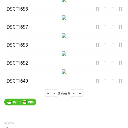
DSCF1658
DSCF1657
DSCF1653
DSCF1652
DSCF1649
«
‹
›
»
3
von
6
SHARE