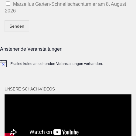
Marzellus Garten-Schnellschachturnier am 8. August
2026
Senden
Anstehende Veranstaltungen
Es sind keine anstehenden Veranstaltungen vorhanden.
Hinweis
UNSERE SCHACH-VIDEOS