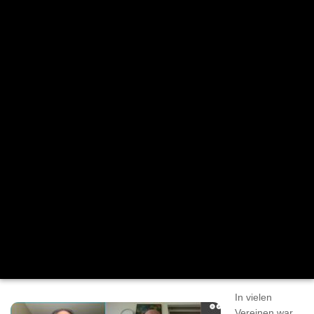
Schach-
Frühschop
pen
In vielen
Vereinen war