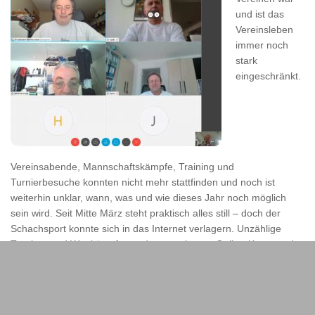
und ist das
Vereinsleben
immer noch
stark
eingeschränkt.
Vereinsabende, Mannschaftskämpfe, Training und
Turnierbesuche konnten nicht mehr stattfinden und noch ist
weiterhin unklar, wann, was und wie dieses Jahr noch möglich
sein wird. Seit Mitte März steht praktisch alles still – doch der
Schachsport konnte sich in das Internet verlagern. Unzählige
Turniere und Wettkämpfe werden angeboten, Online-Kurse und
Seminare gibt es zuhauf.
Dies alles ersetzt natürlich nicht das Präsenz-Schach. Dennoch
haben wir versucht, den Kontakt zu unseren Mitgliedern zu
erhalten und bieten deshalb verschiedene Spiel- und