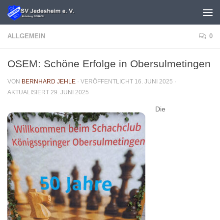
Unter dem Inhalt
ALLGEMEIN
0
OSEM: Schöne Erfolge in Obersulmetingen
VON
BERNHARD JEHLE
· VERÖFFENTLICHT
16. JUNI 2025
·
AKTUALISIERT
29. JUNI 2025
Die