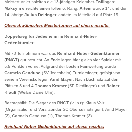
Meisterturnier spielten die 13-jährigen Kelembet-Zwillingen:
Maksym
erreichte einen tollen 6. Rang,
Artem
wurde 14. und der
14-jährige
Julius Deiringer
landete im Mittelfeld auf Platz 15.
Oberschwäbisches Meisterturnier auf chess-results:
Doppelsieg für Jedesheim im Reinhard-Nuber-
Gedenkturnier:
Mit 73 Teilnehmern war das
Reinhard-Nuber-Gedenkturnier
(RNGT)
gut besucht. An Ende lagen hier gleich vier Spieler mit
5,5 Punkten vorne. Aufgrund der besten Feinwertung wurde
Carmelo Genduso
(SV Jedesheim) Turniersieger, gefolgt von
seinem Vereinskollegen
Arnd Mayer
. Nach Buchholz auf den
Plätzen 3 und 4
Thomas Kromer
(SF Riedlingen) und
Rainer
Krauß
(Weiße Dame Ulm).
Beitragsbild: Die Sieger des RNGT (v.l.n.r): Klaus Volz
(Organisatior und Vorsitzender SC Obersulmetingen), Arnd Mayer
(2), Carmelo Genduso (1), Thomas Kromer (3)
Reinhard-Nuber-Gedenkturnier auf chess-results: