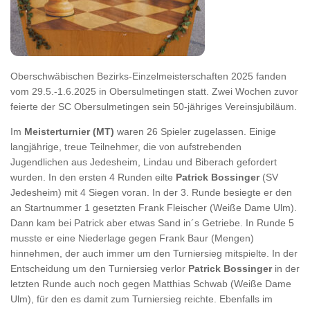
Oberschwäbischen Bezirks-Einzelmeisterschaften 2025 fanden
vom 29.5.-1.6.2025 in Obersulmetingen statt. Zwei Wochen zuvor
feierte der SC Obersulmetingen sein 50-jähriges Vereinsjubiläum.
Im
Meisterturnier (MT)
waren 26 Spieler zugelassen. Einige
langjährige, treue Teilnehmer, die von aufstrebenden
Jugendlichen aus Jedesheim, Lindau und Biberach gefordert
wurden. In den ersten 4 Runden eilte
Patrick Bossinger
(SV
Jedesheim) mit 4 Siegen voran. In der 3. Runde besiegte er den
an Startnummer 1 gesetzten Frank Fleischer (Weiße Dame Ulm).
Dann kam bei Patrick aber etwas Sand in´s Getriebe. In Runde 5
musste er eine Niederlage gegen Frank Baur (Mengen)
hinnehmen, der auch immer um den Turniersieg mitspielte. In der
Entscheidung um den Turniersieg verlor
Patrick Bossinger
in der
letzten Runde auch noch gegen Matthias Schwab (Weiße Dame
Ulm), für den es damit zum Turniersieg reichte. Ebenfalls im