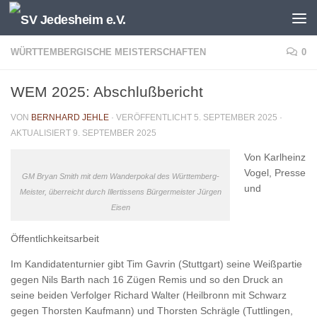
Unter dem Inhalt
WÜRTTEMBERGISCHE MEISTERSCHAFTEN
0
WEM 2025: Abschlußbericht
VON
BERNHARD JEHLE
· VERÖFFENTLICHT
5. SEPTEMBER 2025
·
AKTUALISIERT
9. SEPTEMBER 2025
Von Karlheinz
Vogel, Presse
GM Bryan Smith mit dem Wanderpokal des Württemberg-
und
Meister, überreicht durch Illertissens Bürgermeister Jürgen
Eisen
Öffentlichkeitsarbeit
Im Kandidatenturnier gibt Tim Gavrin (Stuttgart) seine Weißpartie
gegen Nils Barth nach 16 Zügen Remis und so den Druck an
seine beiden Verfolger Richard Walter (Heilbronn mit Schwarz
gegen Thorsten Kaufmann) und Thorsten Schrägle (Tuttlingen,