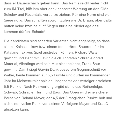
dass er Dauerschach geben kann. Das Remis reicht leider nicht
zum IM-Titel, hilft ihm aber dank besserer Wertung an den GMs
Sokolov und Rozentalis vorbei zu ziehen. Für eine Norm sind vier
Siege nötig. Das schafften sowohl Zuferi wie Dr. Braun, aber dafür
hätten keine bzw. bei fünf Siegen nur eine Niederlage dazu
kommen dürfen. Schade!
Die Kandidaten sind scharfen Varianten nicht abgeneigt, so dass
sie mit Kalaschnikow bzw. einem temporären Bauernopfer im
Katalanen aktives Spiel anstreben können. Richard Walter
gewinnt und zieht mit Gavrin gleich Thorsten Schrägle opfert
Material, Allerdings wird sein Mut nicht belohnt, Frank Baur
gewinnt. Damit siegt Gavrin Dank besserem Gegnerschnitt vor
Walter, beide kommen auf 6,5 Punkte und dürfen im kommenden
Jahr im Meisterturnier spielen. Insgesamt vier Verfolger erreichen
5,5 Punkte. Nach Feinwertung ergibt sich diese Reihenfolge:
Schwab, Schrägle, Hurm und Baur. Das Open wird eine sichere
Beute von Roland Meyer, der 4,5 der 5 möglichen Punkte holt und
sich einen vollen Punkt von seinen Verfolgern Mayer und Krauß
absetzen
kann.