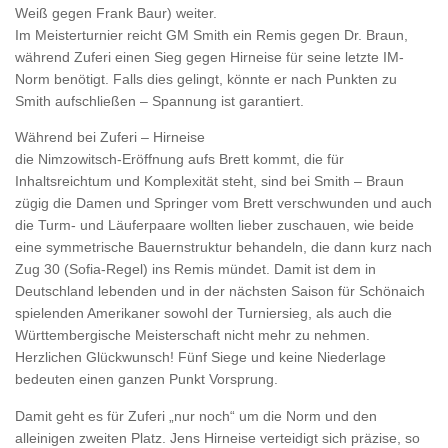
Weiß gegen Frank Baur) weiter.
Im Meisterturnier reicht GM Smith ein Remis gegen Dr. Braun,
während Zuferi einen Sieg gegen Hirneise für seine letzte IM-
Norm benötigt. Falls dies gelingt, könnte er nach Punkten zu
Smith aufschließen – Spannung ist garantiert.
Während bei Zuferi – Hirneise
die Nimzowitsch-Eröffnung aufs Brett kommt, die für
Inhaltsreichtum und Komplexität steht, sind bei Smith – Braun
zügig die Damen und Springer vom Brett verschwunden und auch
die Turm- und Läuferpaare wollten lieber zuschauen, wie beide
eine symmetrische Bauernstruktur behandeln, die dann kurz nach
Zug 30 (Sofia-Regel) ins Remis mündet. Damit ist dem in
Deutschland lebenden und in der nächsten Saison für Schönaich
spielenden Amerikaner sowohl der Turniersieg, als auch die
Württembergische Meisterschaft nicht mehr zu nehmen.
Herzlichen Glückwunsch! Fünf Siege und keine Niederlage
bedeuten einen ganzen Punkt Vorsprung.
Damit geht es für Zuferi „nur noch“ um die Norm und den
alleinigen zweiten Platz. Jens Hirneise verteidigt sich präzise, so